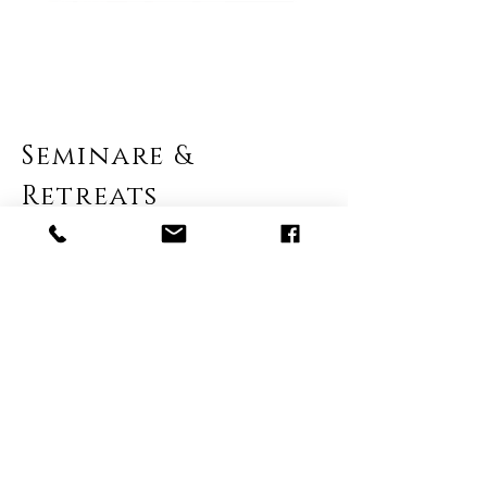
Seminare &
Retreats
Hier erfährst du alles über meine
Seminare und Veranstaltungen zu
persönlicher Entfaltung, Achtsamkeit und
Meditation, Schatten- & Prozessarbeit,
spirituellem Wachstum und dem Kontakt
zu Erde und Kosmos.
Mehr erfahren