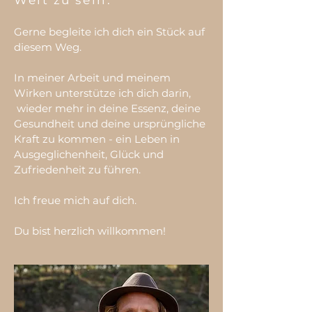
Welt zu sein.
Gerne begleite ich dich ein Stück auf
diesem Weg.
In meiner Arbeit und meinem
Wirken unterstütze ich dich darin,
wieder mehr in deine Essenz, deine
Gesundheit und deine ursprüngliche
Kraft zu kommen - ein Leben in
Ausgeglichenheit, Glück und
Zufriedenheit zu führen.
Ich freue mich auf dich.
Du bist herzlich willkommen!