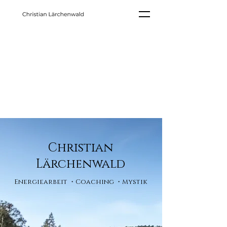
Einzelbegleitun
gen
Christian
Lärchenwald
Energiearbeit ・Coaching ・Mystik